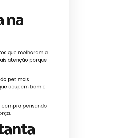
a na
utos que melhoram a
mais atenção porque
 do pet mais
s que ocupem bem o
le compra pensando
orça.
tanta