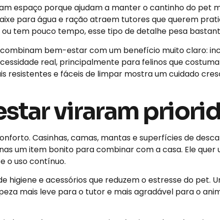
ram espaço porque ajudam a manter o cantinho do pet m
aixe para água e ração atraem tutores que querem prat
ou tem pouco tempo, esse tipo de detalhe pesa bastant
ombinam bem-estar com um benefício muito claro: ince
cessidade real, principalmente para felinos que costu
is resistentes e fáceis de limpar mostra um cuidado cre
star viraram priori
 conforto. Casinhas, camas, mantas e superfícies de des
penas um item bonito para combinar com a casa. Ele quer
te o uso contínuo.
e higiene e acessórios que reduzem o estresse do pet. 
eza mais leve para o tutor e mais agradável para o anim