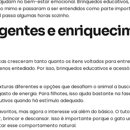
judam no bem-estar emocional. Brinquedos educativos,
omo mimo e passaram a ser entendidos como parte import
l passa algumas horas sozinho.
igentes e enriquec
ucas cresceram tanto quanto os itens voltados para ent
menos entediado. Por isso, brinquedos educativos e acessór
xturas diferentes e opções que desafiam o animal a bus
to de energia. Para filhotes, isso ajuda bastante na fa
utivos quando há estímulo adequado.
voritos, mas agora o interesse vai além do básico. O tu
 brincar e descansar. Isso é importante porque o gato 
itar esse comportamento natural.