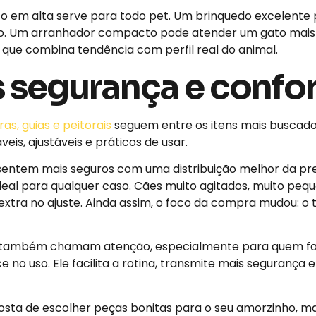
to em alta serve para todo pet. Um brinquedo excelente
o. Um arranhador compacto pode atender um gato mais t
a que combina tendência com perfil real do animal.
 segurança e confo
ras, guias e peitorais
seguem entre os itens mais buscado
is, ajustáveis e práticos de usar.
 sentem mais seguros com uma distribuição melhor da pr
 ideal para qualquer caso. Cães muito agitados, muito pe
xtra no ajuste. Ainda assim, o foco da compra mudou: o t
s também chamam atenção, especialmente para quem faz 
no uso. Ele facilita a rotina, transmite mais segurança e
gosta de escolher peças bonitas para o seu amorzinho, ma