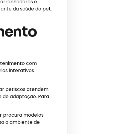
 arranhadores e
ante da saúde do pet.
imento
retenimento com
ios interativos
car petiscos atendem
se de adaptação. Para
tor procura modelos
usa o ambiente de