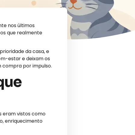
te nos últimos
utos que realmente
rioridade da casa, e
em-estar e deixam os
em compra por impulso.
que
os eram vistos como
ão, enriquecimento