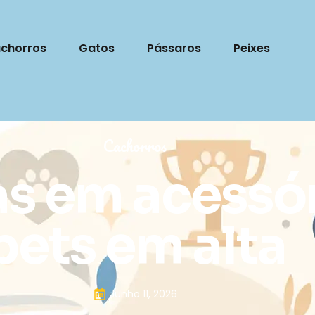
chorros
Gatos
Pássaros
Peixes
Cachorros
s em acessór
pets em alta
Junho 11, 2026