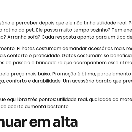
rio e perceber depois que ele não tinha utilidade real. Pa
 rotina do pet. Ele passa muito tempo sozinho? Tem ener
o? Arranha sofá? Cada resposta aponta para um tipo de a
ento. Filhotes costumam demandar acessórios mais res
is conforto e praticidade. Gatos costumam se beneficia
ões de passeio e brincadeira que acompanhem esse ritmo
elo preço mais baixo. Promoção é ótima, parcelamento
, conforto e durabilidade. Um acessório barato que prec
 equilibra três pontos: utilidade real, qualidade do mater
e de acerto aumenta bastante.
nuar em alta