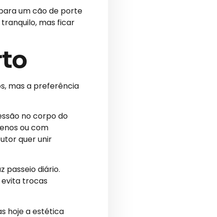
 para um cão de porte
ranquilo, mas ficar
rto
s, mas a preferência
essão no corpo do
quenos ou com
utor quer unir
passeio diário.
 evita trocas
s hoje a estética