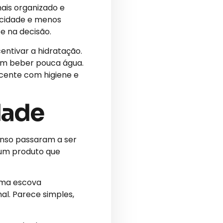
ais organizado e
icidade e menos
e na decisão.
ntivar a hidratação.
mam beber pouca água.
scente com higiene e
dade
canso passaram a ser
 um produto que
Uma escova
al. Parece simples,