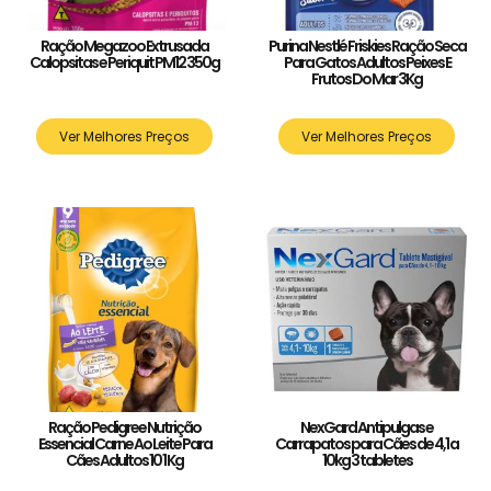
Ração Megazoo Extrusada
Purina Nestlé Friskies Ração Seca
Calopsitas e Periquit PM12 350g
Para Gatos Adultos Peixes E
Frutos Do Mar 3Kg
Ver Melhores Preços
Ver Melhores Preços
Ração Pedigree Nutrição
NexGard Antipulgas e
Essencial Carne Ao Leite Para
Carrapatos para Cães de 4,1 a
Cães Adultos 10 1 Kg
10kg 3 tabletes