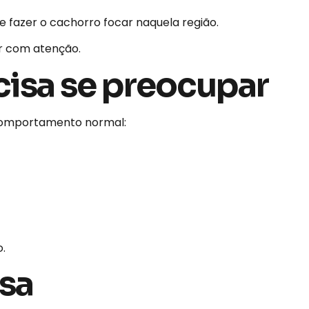
 fazer o cachorro focar naquela região.
r com atenção.
cisa se preocupar
 comportamento normal:
o.
asa