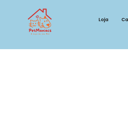
Loja
Ca
Por que m
patas o 
quan