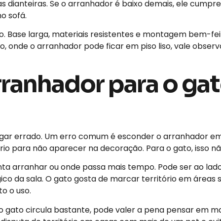
s dianteiras. Se o arranhador é baixo demais, ele cumpr
o sofá.
 uso. Base larga, materiais resistentes e montagem bem-
onde o arranhador pode ficar em piso liso, vale obser
rranhador para o ga
lugar errado. Um erro comum é esconder o arranhador e
o para não aparecer na decoração. Para o gato, isso não
tenta arranhar ou onde passa mais tempo. Pode ser ao lad
co da sala. O gato gosta de marcar território em áreas s
o o uso.
 gato circula bastante, pode valer a pena pensar em m