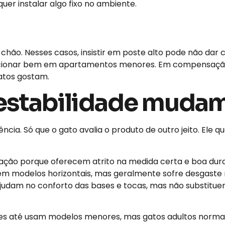
uer instalar algo fixo no ambiente.
hão. Nesses casos, insistir em poste alto pode não dar 
funcionar bem em apartamentos menores. Em compensaçã
atos gostam.
e estabilidade muda
cia. Só que o gato avalia o produto de outro jeito. Ele q
ação porque oferecem atrito na medida certa e boa dura
m modelos horizontais, mas geralmente sofre desgaste 
 ajudam no conforto das bases e tocas, mas não substit
lhotes até usam modelos menores, mas gatos adultos nor