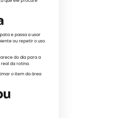
ta que ele procure
a
pata e passa a usar
ente ou repetir o uso
parece do dia para a
real da rotina.
ximar o item da área
ou