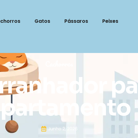
chorros
Gatos
Pássaros
Peixes
Cachorros
rranhador pa
apartamento
Junho 2, 2026