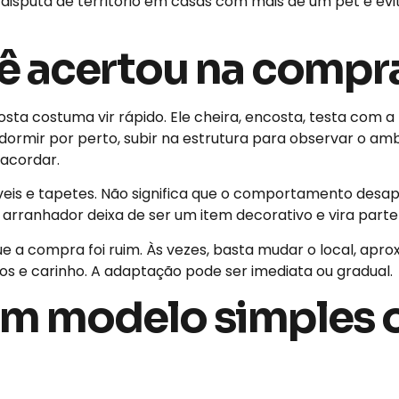
sputa de território em casas com mais de um pet e evi
cê acertou na compr
a costuma vir rápido. Ele cheira, encosta, testa com a 
rmir por perto, subir na estrutura para observar o ambi
acordar.
veis e tapetes. Não significa que o comportamento desa
 arranhador deixa de ser um item decorativo e vira parte 
e a compra foi ruim. Às vezes, basta mudar o local, apro
os e carinho. A adaptação pode ser imediata ou gradual.
 um modelo simples 