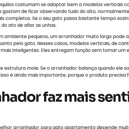
 tranquilos costumam se adaptar bem a modelos verticais
 e gostam de ficar observando tudo do alto, normalmen
is completos. Se o seu gato passa bastante tempo sozinh
do ato de afiar as unhas.
ambiente pequeno, um arranhador muito largo pode at
uanto pelo gato. Nesses casos, modelos verticais, de ca
mais inteligentes. Eles entregam função sem tomar um 
de estrutura mole. Se o arranhador balança quando ele s
sso é ainda mais importante, porque o produto precisa fi
nhador faz mais sent
melhor arranhador para gato apartamento depende muito 