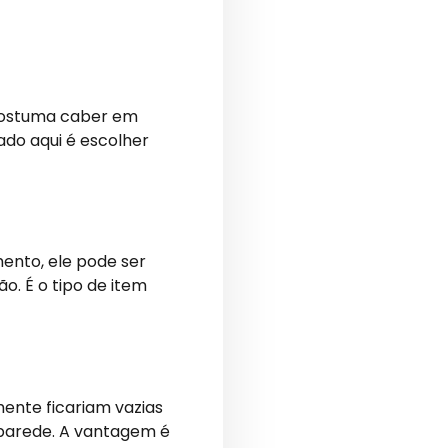
 costuma caber em
ado aqui é escolher
ento, ele pode ser
. É o tipo de item
ente ficariam vazias
 parede. A vantagem é