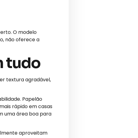
certo. O modelo
o, não oferece a
m tudo
uer textura agradável,
bilidade. Papelão
mais rápido em casas
uem uma área boa para
malmente aproveitam