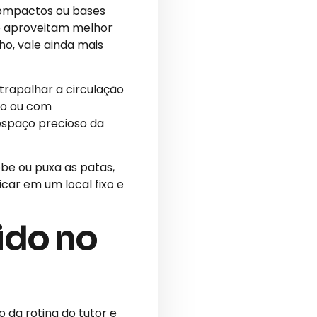
 compactos ou bases
te aproveitam melhor
o, vale ainda mais
rapalhar a circulação
nto ou com
espaço precioso da
obe ou puxa as patas,
car em um local fixo e
ido no
da rotina do tutor e