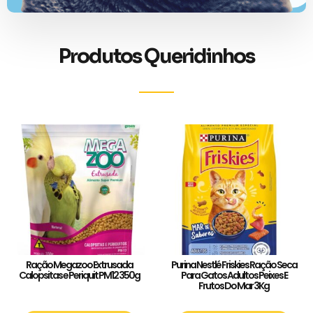
Produtos Queridinhos
Ração Megazoo Extrusada
Purina Nestlé Friskies Ração Seca
Calopsitas e Periquit PM12 350g
Para Gatos Adultos Peixes E
Frutos Do Mar 3Kg