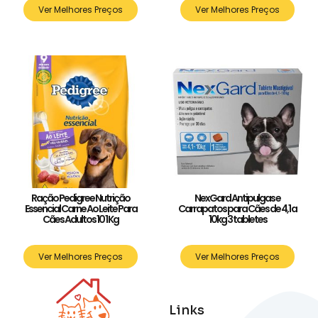
Ver Melhores Preços
Ver Melhores Preços
Ração Pedigree Nutrição
NexGard Antipulgas e
Essencial Carne Ao Leite Para
Carrapatos para Cães de 4,1 a
Cães Adultos 10 1 Kg
10kg 3 tabletes
Ver Melhores Preços
Ver Melhores Preços
Links