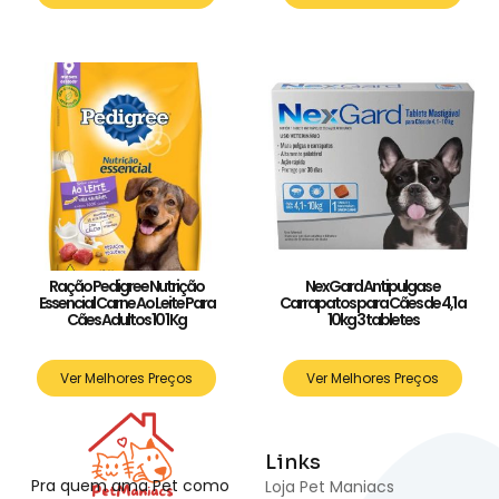
Ração Pedigree Nutrição
NexGard Antipulgas e
Essencial Carne Ao Leite Para
Carrapatos para Cães de 4,1 a
Cães Adultos 10 1 Kg
10kg 3 tabletes
Ver Melhores Preços
Ver Melhores Preços
Links
Pra quem ama Pet como
Loja Pet Maniacs