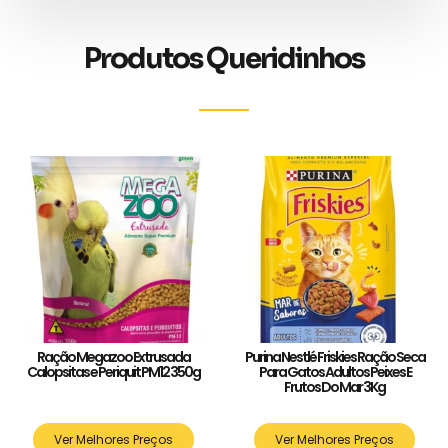
Produtos Queridinhos
Ração Megazoo Extrusada
Purina Nestlé Friskies Ração Seca
Calopsitas e Periquit PM12 350g
Para Gatos Adultos Peixes E
Frutos Do Mar 3Kg
Ver Melhores Preços
Ver Melhores Preços