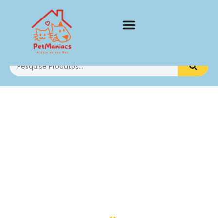
Cachorros
Como saber se seu
cachorro confia em
você? 7 sinais que
quase ninguém
percebe