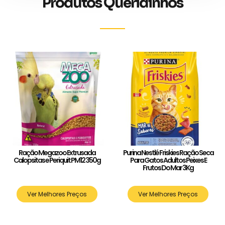
Produtos Queridinhos
Ração Megazoo Extrusada
Purina Nestlé Friskies Ração Seca
Calopsitas e Periquit PM12 350g
Para Gatos Adultos Peixes E
Frutos Do Mar 3Kg
Ver Melhores Preços
Ver Melhores Preços