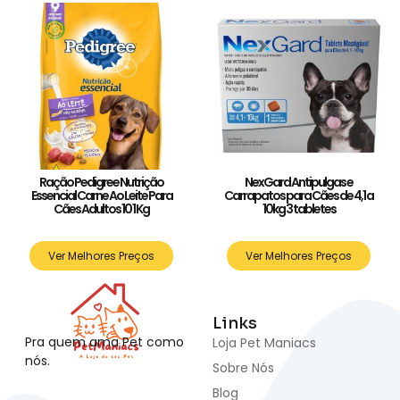
Ração Pedigree Nutrição
NexGard Antipulgas e
Essencial Carne Ao Leite Para
Carrapatos para Cães de 4,1 a
Cães Adultos 10 1 Kg
10kg 3 tabletes
Ver Melhores Preços
Ver Melhores Preços
Links
Pra quem ama Pet como
Loja Pet Maniacs
nós.
Sobre Nós
Blog