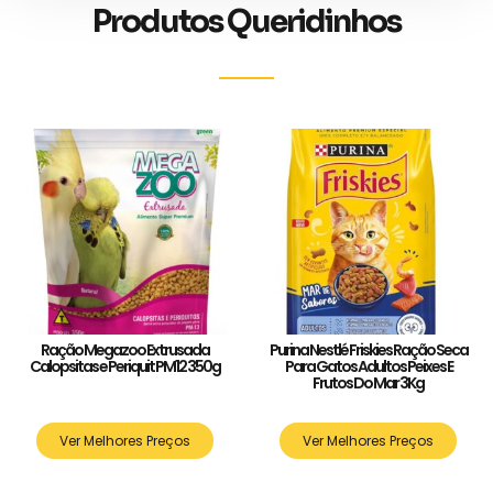
Produtos Queridinhos
Ração Megazoo Extrusada
Purina Nestlé Friskies Ração Seca
Calopsitas e Periquit PM12 350g
Para Gatos Adultos Peixes E
Frutos Do Mar 3Kg
Ver Melhores Preços
Ver Melhores Preços