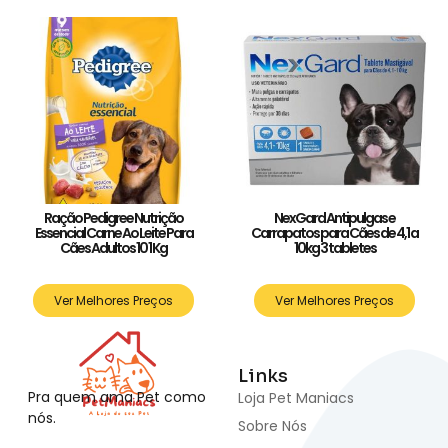
Ração Pedigree Nutrição
NexGard Antipulgas e
Essencial Carne Ao Leite Para
Carrapatos para Cães de 4,1 a
Cães Adultos 10 1 Kg
10kg 3 tabletes
Ver Melhores Preços
Ver Melhores Preços
Links
Pra quem ama Pet como
Loja Pet Maniacs
nós.
Sobre Nós